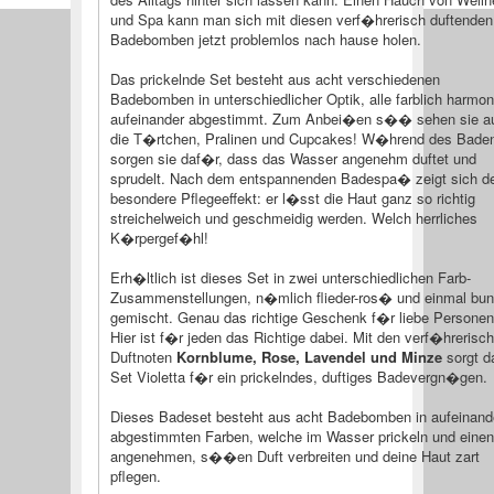
und Spa kann man sich mit diesen verf�hrerisch duftenden
Badebomben jetzt problemlos nach hause holen.
Das prickelnde Set besteht aus acht verschiedenen
Badebomben in unterschiedlicher Optik, alle farblich harmo
aufeinander abgestimmt. Zum Anbei�en s�� sehen sie a
die T�rtchen, Pralinen und Cupcakes! W�hrend des Bade
sorgen sie daf�r, dass das Wasser angenehm duftet und
sprudelt. Nach dem entspannenden Badespa� zeigt sich d
besondere Pflegeeffekt: er l�sst die Haut ganz so richtig
streichelweich und geschmeidig werden. Welch herrliches
K�rpergef�hl!
Erh�ltlich ist dieses Set in zwei unterschiedlichen Farb-
Zusammenstellungen, n�mlich flieder-ros� und einmal bun
gemischt. Genau das richtige Geschenk f�r liebe Personen
Hier ist f�r jeden das Richtige dabei. Mit den verf�hrerisc
Duftnoten
Kornblume, Rose, Lavendel und Minze
sorgt d
Set Violetta f�r ein prickelndes, duftiges Badevergn�gen.
Dieses Badeset besteht aus acht Badebomben in aufeinand
abgestimmten Farben, welche im Wasser prickeln und einen
angenehmen, s��en Duft verbreiten und deine Haut zart
pflegen.