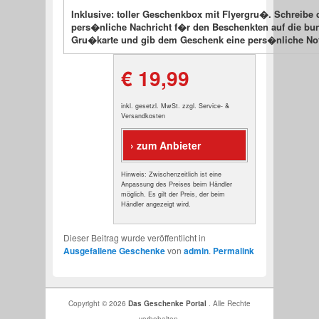
Inklusive: toller Geschenkbox mit Flyergru�. Schreibe 
pers�nliche Nachricht f�r den Beschenkten auf die bu
Gru�karte und gib dem Geschenk eine pers�nliche Not
€ 19,99
inkl. gesetzl. MwSt. zzgl. Service- &
Versandkosten
› zum Anbieter
Hinweis: Zwischenzeitlich ist eine
Anpassung des Preises beim Händler
möglich. Es gilt der Preis, der beim
Händler angezeigt wird.
Dieser Beitrag wurde veröffentlicht in
Ausgefallene Geschenke
von
admin
.
Permalink
Copyright © 2026
Das Geschenke Portal
. Alle Rechte
vorbehalten.