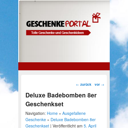
Das Geschenke Portal
Eine weitere Tarif-Check Seiten-Website
Hauptmenü
Weiter zum Hauptinhalt
Weiter zum Sekundärinhalt
Beitragsnavigation
←
zurück
vor
→
Deluxe Badebomben 8er
Geschenkset
Navigation:
Home
»
Ausgefallene
Geschenke
»
Deluxe Badebomben 8er
Geschenkset
|
Veröffentlicht am
5. April